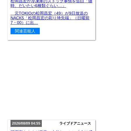
松岡昌宏が冷凍庫のストック事情を告白「随
時、だいたい6種類ぐらい…」
元TOKIOの松岡昌宏（49）が9日放送の
NACK5「松岡昌宏の彩り埼先端」（日曜前
7・00）に出…
関連芸能人
2026/08/09 04:55
ライブドアニュース