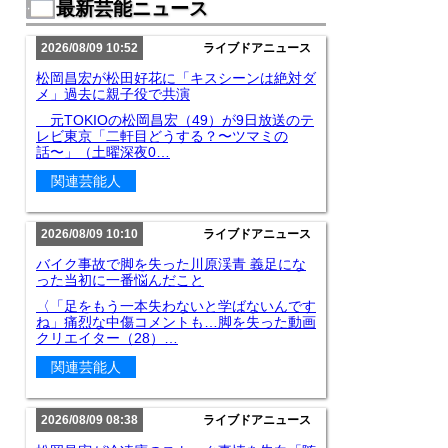
最新芸能ニュース
2026/08/09 10:52
ライブドアニュース
松岡昌宏が松田好花に「キスシーンは絶対ダ
メ」過去に親子役で共演
元TOKIOの松岡昌宏（49）が9日放送のテ
レビ東京「二軒目どうする？〜ツマミの
話〜」（土曜深夜0…
関連芸能人
2026/08/09 10:10
ライブドアニュース
バイク事故で脚を失った川原渓青 義足にな
った当初に一番悩んだこと
〈「足をもう一本失わないと学ばないんです
ね」痛烈な中傷コメントも…脚を失った動画
クリエイター（28）…
関連芸能人
2026/08/09 08:38
ライブドアニュース