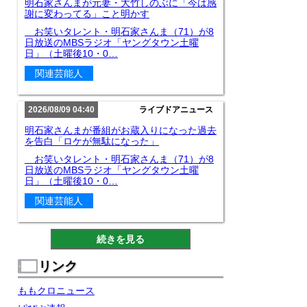
明石家さんまが元妻・大竹しのぶに「今は感
謝に変わってる」こと明かす
お笑いタレント・明石家さんま（71）が8
日放送のMBSラジオ「ヤングタウン土曜
日」（土曜後10・0…
関連芸能人
2026/08/09 04:40
ライブドアニュース
明石家さんまが番組がお蔵入りになった過去
を告白「ロケが無駄になった」
お笑いタレント・明石家さんま（71）が8
日放送のMBSラジオ「ヤングタウン土曜
日」（土曜後10・0…
関連芸能人
続きを見る
リンク
ももクロニュース